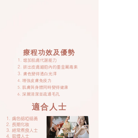
療程功效及優勢
1. 增加肌膚代謝能力
2. 排出皮膚細胞內的重金屬毒素
膚色變得透白光澤
3.
​4. 增強皮膚免疫力
​5. 肌膚與身體同時變得健康
​6. 深層清潔並疏通毛孔
適合人士
1. 膚色暗啞暗黃
2. 長期化妝
3. 經常煮食人士
4. 吸煙人士