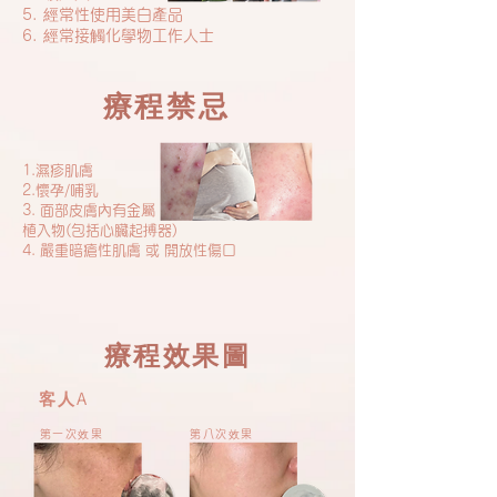
5. 經常性使用美白產品
6. 經常接觸化學物工作人士
療程禁忌
1.濕疹肌膚
2.懷孕/哺乳
3. 面部皮膚內有金屬
植入物(包括心臟起搏器)
4. 嚴重暗瘡性肌膚 或 開放性傷口
療程效果圖
A
客人
第一次效果
第八次效果