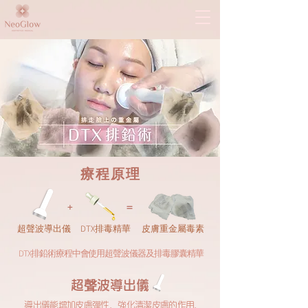
療程原理
+
=
超聲波導出儀
​DTX排毒精華
皮膚重金屬毒素
DTX排鉛術療程中會使用超聲波儀器及排毒膠囊精華
超聲波導出儀
導出儀能增加皮膚彈性、
強化清潔皮膚的作用、